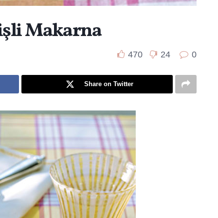
işli Makarna
470
24
0
Share on Twitter