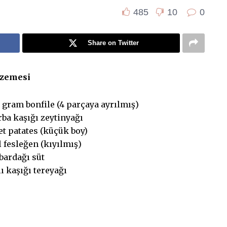
485
10
0
Share on Twitter
zemesi
gram bonfile (4 parçaya ayrılmış)
rba kaşığı zeytinyağı
et patates (küçük boy)
l fesleğen (kıyılmış)
 bardağı süt
tlı kaşığı tereyağı