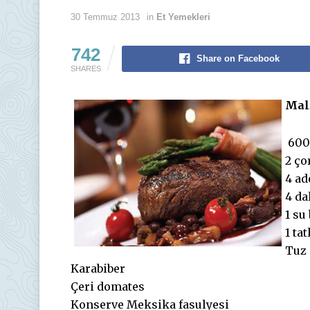
30 Temmuz 2013
in
Et Yemekleri
742
Share on Facebook
SHARES
Mal
600 
2 ço
4 ad
4 da
1 su
1 ta
Tuz
Karabiber
Çeri domates
Konserve Meksika fasulyesi