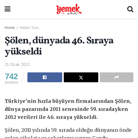
Home
Haber Turu
Şölen, dünyada 46. Sıraya
yükseldi
31 Ocak 2013
742
SHARES
Türkiye’nin hızla büyüyen firmalarından Şölen,
dünya pazarında 2011 senesinde 59. sıradayken
2012 verileri ile 46. sıraya yükseldi.
Şölen, 2011 yılında 59. sırada olduğu dünyanın önde
gelen çikolata ve şekerleme yayını Candy