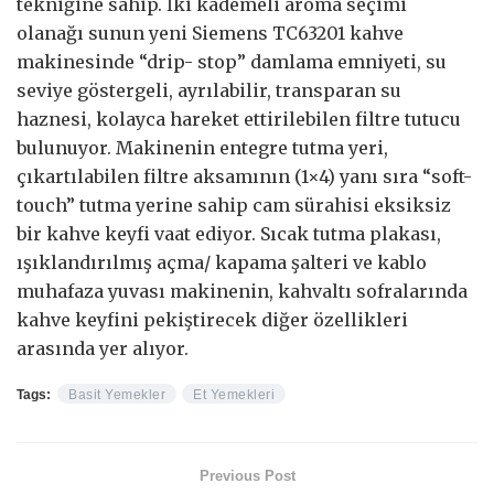
tekniğine sahip. İki kademeli aroma seçimi
olanağı sunun yeni Siemens TC63201 kahve
makinesinde “drip- stop” damlama emniyeti, su
seviye göstergeli, ayrılabilir, transparan su
haznesi, kolayca hareket ettirilebilen filtre tutucu
bulunuyor. Makinenin entegre tutma yeri,
çıkartılabilen filtre aksamının (1×4) yanı sıra “soft-
touch” tutma yerine sahip cam sürahisi eksiksiz
bir kahve keyfi vaat ediyor. Sıcak tutma plakası,
ışıklandırılmış açma/ kapama şalteri ve kablo
muhafaza yuvası makinenin, kahvaltı sofralarında
kahve keyfini pekiştirecek diğer özellikleri
arasında yer alıyor.
Tags:
Basit Yemekler
Et Yemekleri
Previous Post