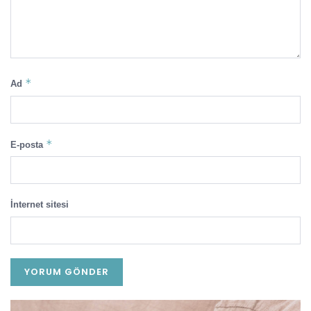
*
Ad
*
E-posta
İnternet sitesi