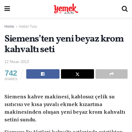
Home
Haber Turu
Siemens’ten yeni beyaz krom
kahvaltı seti
12 Nisan 2013
742
SHARES
Siemens kahve makinesi, kablosuz çelik su
ısıtıcısı ve kısa yuvalı ekmek kızartma
makinesinden oluşan yeni beyaz krom kahvaltı
setini sundu.
Siemens Ev Aletleri kahvaltı setlerinde estetikten