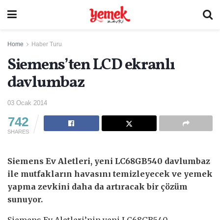
Home
Haber Turu
Siemens’ten LCD ekranlı
davlumbaz
03 Ocak 2014
742
SHARES
Siemens Ev Aletleri, yeni LC68GB540 davlumbaz
ile mutfakların havasını temizleyecek ve yemek
yapma zevkini daha da artıracak bir çözüm
sunuyor.
Siemens Ev Aletleri’nin yeni LC68GB540