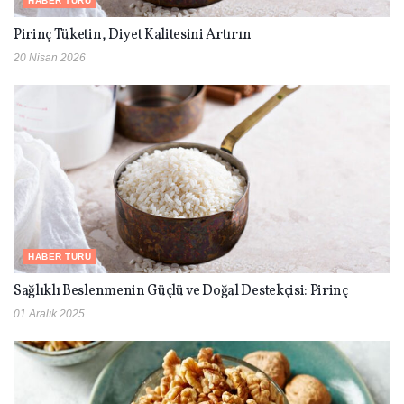
HABER TURU
Pirinç Tüketin, Diyet Kalitesini Artırın
20 Nisan 2026
HABER TURU
Sağlıklı Beslenmenin Güçlü ve Doğal Destekçisi: Pirinç
01 Aralık 2025