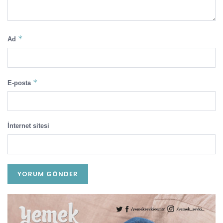
*
Ad
*
E-posta
İnternet sitesi