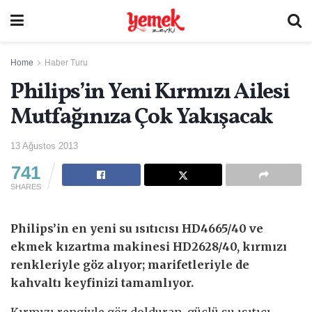
Home
Haber Turu
Philips’in Yeni Kırmızı Ailesi
Mutfağınıza Çok Yakışacak
13 Ağustos 2013
741
SHARES
Philips’in en yeni su ısıtıcısı HD4665/40 ve
ekmek kızartma makinesi HD2628/40, kırmızı
renkleriyle göz alıyor; marifetleriyle de
kahvaltı keyfinizi tamamlıyor.
Kırmızı rengiyle göz dolduran, güçlü su ısıtıcı