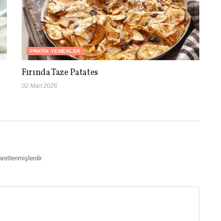
PRATIK YEMEKLER
Fırında Taze Patates
02 Mart 2026
aretlenmişlerdir