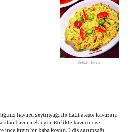
Sebzeli Tarator
iğiniz havucu zeytinyağı ile hafif ateşte kavurun.
a olan havuca ekleyin. Birlikte kavurun ve
 ince kıyıp bir kaba koyun. 3 diş sarımsağı