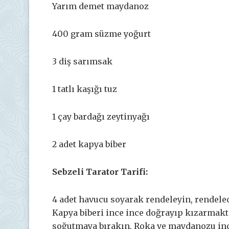
Yarım demet maydanoz
400 gram süzme yoğurt
3 diş sarımsak
1 tatlı kaşığı tuz
1 çay bardağı zeytinyağı
2 adet kapya biber
Sebzeli Tarator Tarifi:
4 adet havucu soyarak rendeleyin, rendeled
Kapya biberi ince ince doğrayıp kızarmakt
soğutmaya bırakın. Roka ve maydanozu ince