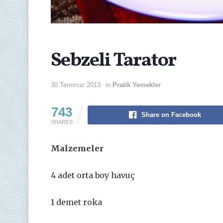
Sebzeli Tarator
30 Temmuz 2013
in
Pratik Yemekler
743
Share on Facebook
SHARES
Malzemeler
4 adet orta boy havuç
1 demet roka