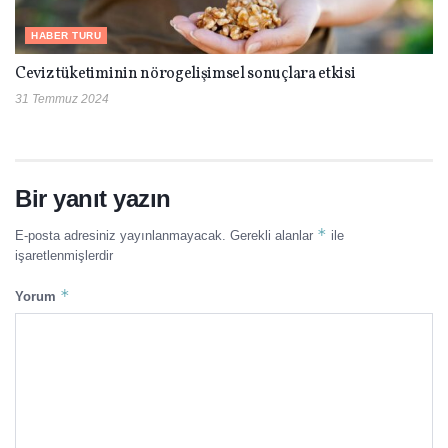
HABER TURU
Ceviz tüketiminin nörogelişimsel sonuçlara etkisi
31 Temmuz 2024
Bir yanıt yazın
*
E-posta adresiniz yayınlanmayacak.
Gerekli alanlar
ile
işaretlenmişlerdir
*
Yorum