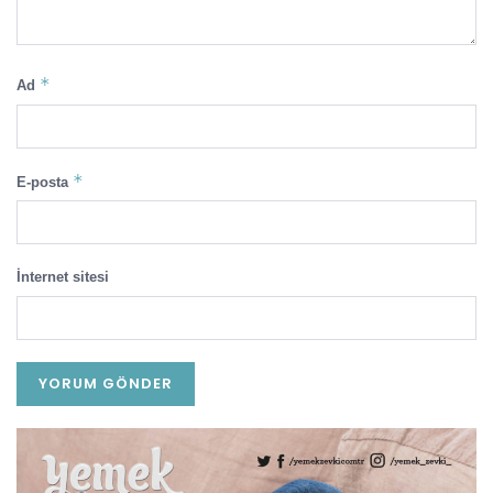
*
Ad
*
E-posta
İnternet sitesi