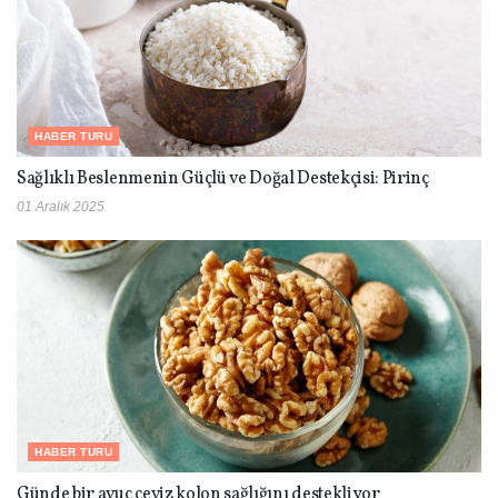
HABER TURU
Sağlıklı Beslenmenin Güçlü ve Doğal Destekçisi: Pirinç
01 Aralık 2025
HABER TURU
Günde bir avuç ceviz kolon sağlığını destekliyor