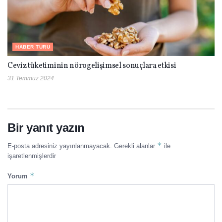
HABER TURU
Ceviz tüketiminin nörogelişimsel sonuçlara etkisi
31 Temmuz 2024
Bir yanıt yazın
*
E-posta adresiniz yayınlanmayacak.
Gerekli alanlar
ile
işaretlenmişlerdir
*
Yorum