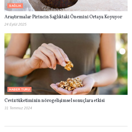
SAĞLIK
Araştırmalar Pirincin Sağlıktaki Önemini Ortaya Koyuyor
24 Eylül 2025
HABER TURU
Ceviz tüketiminin nörogelişimsel sonuçlara etkisi
31 Temmuz 2024