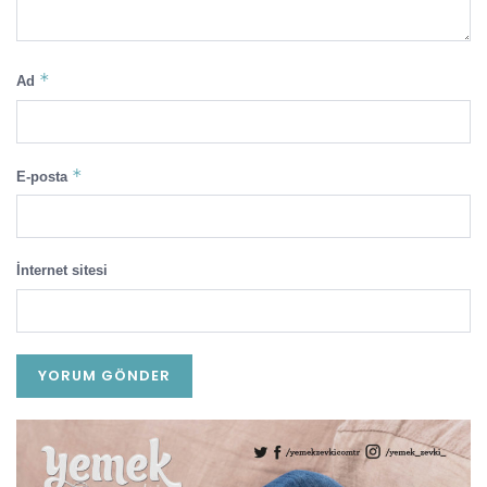
*
Ad
*
E-posta
İnternet sitesi