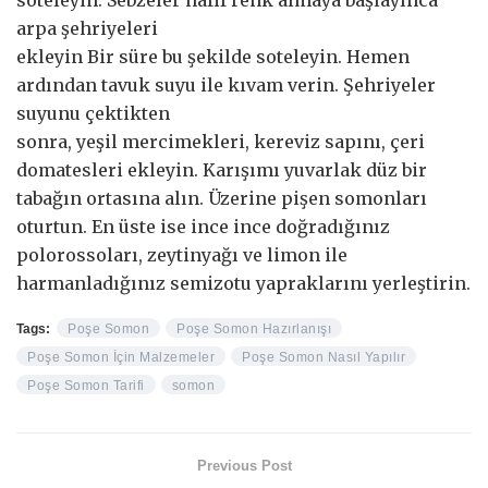
arpa şehriyeleri
ekleyin Bir süre bu şekilde soteleyin. Hemen
ardından tavuk suyu ile kıvam verin. Şehriyeler
suyunu çektikten
sonra, yeşil mercimekleri, kereviz sapını, çeri
domatesleri ekleyin. Karışımı yuvarlak düz bir
tabağın ortasına alın. Üzerine pişen somonları
oturtun. En üste ise ince ince doğradığınız
polorossoları, zeytinyağı ve limon ile
harmanladığınız semizotu yapraklarını yerleştirin.
Tags:
Poşe Somon
Poşe Somon Hazırlanışı
Poşe Somon İçin Malzemeler
Poşe Somon Nasıl Yapılır
Poşe Somon Tarifi
somon
Previous Post