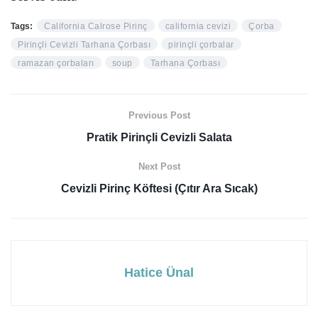
Tags:
California Calrose Pirinç
california cevizi
Çorba
Pirinçli Cevizli Tarhana Çorbası
pirinçli çorbalar
ramazan çorbaları
soup
Tarhana Çorbası
Previous Post
Pratik Pirinçli Cevizli Salata
Next Post
Cevizli Pirinç Köftesi (Çıtır Ara Sıcak)
Hatice Ünal