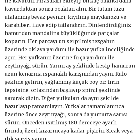
ile kavurun. Pırasaları ekleyip birkaç dakika daha
kavurduktan sonra ocaktan alın. Bir tutam tuzu,
ufalanmış beyaz peyniri, kıyılmış maydanozu ve
karabiberi ilave edip tatlandırın. Dinlendirdiğiniz
hamurdan mandalina büyüklüğünde parçalar
koparın. Her parçayı un serpilmiş tezgahın
üzerinde oklava yardımı ile hazır yufka inceliğinde
açın. Her yufkanın üzerine fırça yardımı ile
zeytinyağı sürün. Yarım ay şeklinde kesip hamurun
uzun kenarına ıspanaklı karışımdan yayın. Rulo
şekline getirin, yağlanmış küçük boy bir fırın
tepsisine, ortasından başlayıp spiral şeklinde
sararak dizin. Diğer yufkaları da aynı şekilde
hazırlayıp tamamlayın. Yufkalar tamamlanınca
üzerine önce zeytinyağı, sonra da yumurta sarısı
sürün. Önceden ısıtılmış 180 dereceye ayarlı
fırında, üzeri kızarıncaya kadar pişirin. Sıcak veya
ılık servis yapın.