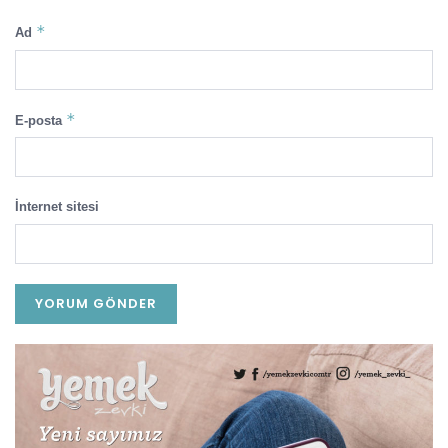
*
Ad
*
E-posta
İnternet sitesi