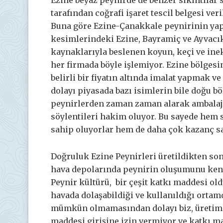
tarafından coğrafi işaret tescil belgesi veri
Buna göre Ezine-Çanakkale peynirinin yap
kesimlerindeki Ezine, Bayramiç ve Ayvacık 
kaynaklarıyla beslenen koyun, keçi ve inekl
her firmada böyle işlemiyor. Ezine bölgesini
belirli bir fiyatın altında imalat yapma
dolayı piyasada bazı isimlerin bile doğu b
peynirlerden zaman zaman alarak ambalaj d
söylentileri hakim oluyor. Bu sayede hem sa
sahip oluyorlar hem de daha çok kazanç sa
Doğruluk Ezine Peynirleri üretildikten s
hava depolarında peynirin oluşumunu kend
Peynir kültürü, bir çeşit katkı maddesi o
havada dolaşabildiği ve kullanıldığı ort
mümkün olmamasından dolayı biz, üretim y
maddesi girişine izin vermiyor ve katkı ma