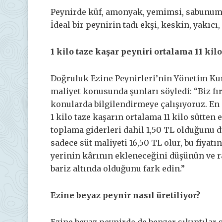
Peynirde küf, amonyak, yemimsi, sabunum
İdeal bir peynirin tadı ekşi, keskin, yakıc
1 kilo taze kaşar peyniri ortalama 11 kilo
Doğruluk Ezine Peynirleri’nin Yönetim Ku
maliyet konusunda şunları söyledi: “Biz fı
konularda bilgilendirmeye çalışıyoruz. En 
1 kilo taze kaşarın ortalama 11 kilo sütten
toplama giderleri dahil 1,50 TL olduğunu d
sadece süt maliyeti 16,50 TL olur, bu fiyatın
yerinin kârının ekleneceğini düşünün ve ra
bariz altında olduğunu fark edin.”
Ezine beyaz peynir nasıl üretiliyor?
Ezine beyaz peynirde de benzer sıkıntılar 