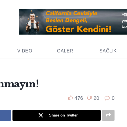
VIDEO
GALERI
SAĞLIK
anmayın!
476
20
0
Share on Twitter