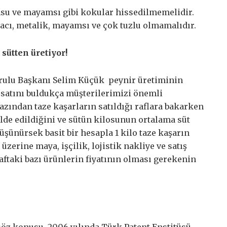
su ve mayamsı gibi kokular hissedilmemelidir.
ı, acı, metalik, mayamsı ve çok tuzlu olmamalıdır.
 sütten üretiyor!
rulu Başkanı Selim Küçük peynir üretiminin
rsatını buldukça müşterilerimizi önemli
azından taze kaşarların satıldığı raflara bakarken
 elde edildiğini ve sütün kilosunun ortalama süt
üşünürsek basit bir hesapla 1 kilo taze kaşarın
 üzerine maya, işçilik, lojistik nakliye ve satış
ftaki bazı ürünlerin fiyatının olması gerekenin
söz konusu. 2006 yılında Türk Patent Enstitüsü