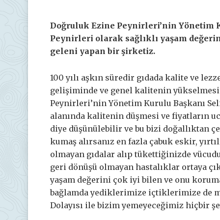
Doğruluk Ezine Peynirleri’nin Yönetim 
Peynirleri olarak sağlıklı yaşam değeri
geleni yapan bir şirketiz.
100 yılı aşkın süredir gıdada kalite ve le
gelişiminde ve genel kalitenin yükselmesi
Peynirleri’nin Yönetim Kurulu Başkanı Se
alanında kalitenin düşmesi ve fiyatların u
diye düşünülebilir ve bu bizi doğallıktan 
kumaş alırsanız en fazla çabuk eskir, yırt
olmayan gıdalar alıp tükettiğinizde vücud
geri dönüşü olmayan hastalıklar ortaya çık
yaşam değerini çok iyi bilen ve onu koruma
bağlamda yediklerimize içtiklerimize de 
Dolayısı ile bizim yemeyeceğimiz hiçbir ş