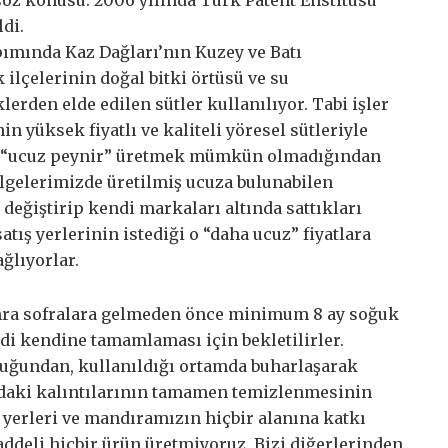
ldi.
ımında Kaz Dağları’nın Kuzey ve Batı
ilçelerinin doğal bitki örtüsü ve su
erden elde edilen sütler kullanılıyor. Tabi işler
n yüksek fiyatlı ve kaliteli yöresel sütleriyle
k ve “ucuz peynir” üretmek mümkün olmadığından
ölgelerimizde üretilmiş ucuza bulunabilen
eğiştirip kendi markaları altında sattıkları
tış yerlerinin istediği o “daha ucuz” fiyatlara
ğlıyorlar.
onra sofralara gelmeden önce minimum 8 ay soğuk
i kendine tamamlaması için bekletilirler.
lduğundan, kullanıldığı ortamda buharlaşarak
amdaki kalıntılarının tamamen temizlenmesinin
erleri ve mandıramızın hiçbir alanına katkı
ddeli hiçbir ürün üretmiyoruz. Bizi diğerlerinden