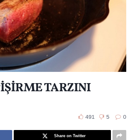
PİŞİRME TARZINI
491
5
0
Share on Twitter