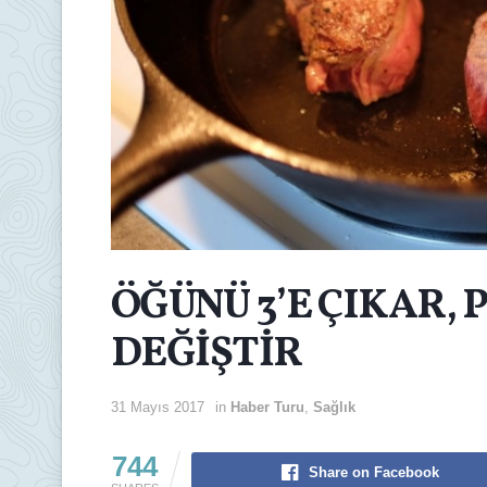
ÖĞÜNÜ 3’E ÇIKAR, 
DEĞİŞTİR
31 Mayıs 2017
in
Haber Turu
,
Sağlık
744
Share on Facebook