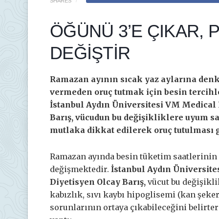
SHARES
ÖĞÜNÜ 3’E ÇIKAR, P
DEĞİŞTİR
Ramazan ayının sıcak yaz aylarına denk 
vermeden oruç tutmak için besin tercihl
İstanbul Aydın Üniversitesi VM Medical
Barış, vücudun bu değişikliklere uyum s
mutlaka dikkat edilerek oruç tutulması g
Ramazan ayında besin tüketim saatlerinin 
değişmektedir.
İstanbul Aydın Üniversit
Diyetisyen Olcay Barış,
vücut bu değişikl
kabızlık, sıvı kaybı hipoglisemi (kan şeke
sorunlarının ortaya çıkabileceğini belirte