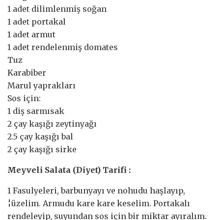
1 adet dilimlenmiş soğan
1 adet portakal
1 adet armut
1 adet rendelenmiş domates
Tuz
Karabiber
Marul yaprakları
Sos için:
1 diş sarmısak
2 çay kaşığı zeytinyağı
2.5 çay kaşığı bal
2 çay kaşığı sirke
Meyveli Salata (Diyet) Tarifi :
1 Fasulyeleri, barbunyayı ve nohudu haşlayıp,
¦üzelim. Armudu kare kare keselim. Portakalı
rendeleyip, suyundan sos için bir miktar ayıralım.