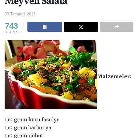
Meyveli Salata
30 Temmuz 2013
743
SHARES
Malzemeler:
150 gram kuru fasulye
150 gram barbunya
150 gram nohut