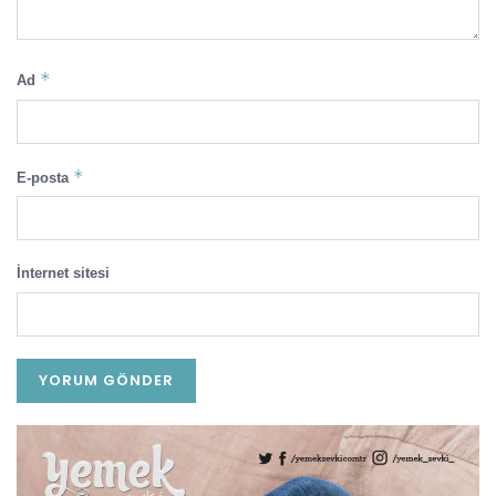
*
Ad
*
E-posta
İnternet sitesi