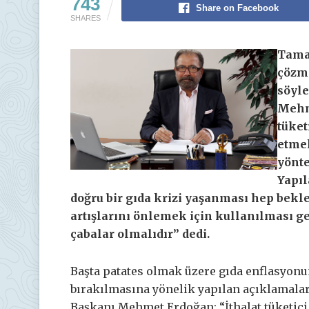
743
Share on Facebook
SHARES
Tamam
çözme
söyle
Mehme
tüket
etmek
yönte
Yapıl
doğru bir gıda krizi yaşanması hep bekl
artışlarını önlemek için kullanılması g
çabalar olmalıdır” dedi.
Başta patates olmak üzere gıda enflasyonu
bırakılmasına yönelik yapılan açıklamala
Başkanı Mehmet Erdoğan; “İthalat tüketici 