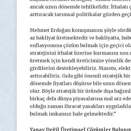
ancak uzun dönemde tehlikelidir. İthalatı
arttıracak tarımsal politikalar gözden geçi
Mehmet Erdoğan konuşmasını şöyle sürdürd
az bakliyat üretmektedir ve bakliyatta, hub
enflasyonuna çözüm bulmak için geçici ol
stratejisini ithalat üzerine kurmasını son
üretmek için kendi üreticimize yönelik dest
girdilerini destekleyebiliriz. Mazotu, elek
arttırabiliriz. Gıda gibi önemli stratejik b
dönemde fiyatları düşürse bile uzun dönemd
olur. Böyle stratejik bir üründe dışa bağıml
birkaç defa dünya piyasalarına mal arz ed
olduğu zaman ihracat yasakları uyguladıla
bulmak imkansız hale gelmektedir.”
Yapay Değil Üretimsel Çözümler Bulunm