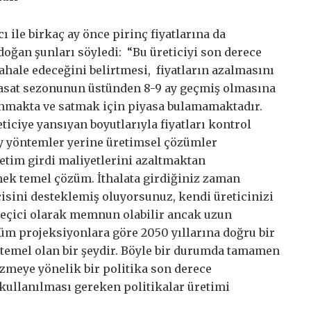
 ile birkaç ay önce pirinç fiyatlarına da
oğan şunları söyledi: “Bu üreticiyi son derece
hale edeceğini belirtmesi, fiyatların azalmasını
. Hasat sezonunun üstünden 8-9 ay geçmiş olmasına
unmakta ve satmak için piyasa bulamamaktadır.
eticiye yansıyan boyutlarıyla fiyatları kontrol
y yöntemler yerine üretimsel çözümler
etim girdi maliyetlerini azaltmaktan
ek temel çözüm. İthalata girdiğiniz zaman
cisini desteklemiş oluyorsunuz, kendi üreticinizi
eçici olarak memnun olabilir ancak uzun
tüm projeksiyonlara göre 2050 yıllarına doğru bir
temel olan bir şeydir. Böyle bir durumda tamamen
özmeye yönelik bir politika son derece
n kullanılması gereken politikalar üretimi