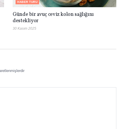
HABER TURU
Günde bir avuç ceviz kolon sağlığını
destekliyor
30 Kasım 2025
aretlenmişlerdir