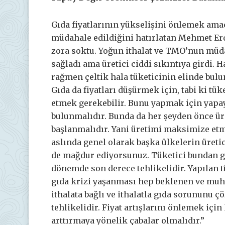
Gıda fiyatlarının yükselişini önlemek amacı
müdahale edildiğini hatırlatan Mehmet Erd
zora soktu. Yoğun ithalat ve TMO’nun müda
sağladı ama üretici ciddi sıkıntıya girdi
rağmen çeltik hala tüketicinin elinde bul
Gıda da fiyatları düşürmek için, tabi ki tük
etmek gerekebilir. Bunu yapmak için yapa
bulunmalıdır. Bunda da her şeyden önce ür
başlanmalıdır. Yani üretimi maksimize etm
aslında genel olarak başka ülkelerin üreti
de mağdur ediyorsunuz. Tüketici bundan g
dönemde son derece tehlikelidir. Yapılan 
gıda krizi yaşanması hep beklenen ve muh
ithalata bağlı ve ithalatla gıda sorununu ç
tehlikelidir. Fiyat artışlarını önlemek içi
arttırmaya yönelik çabalar olmalıdır.”