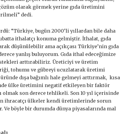
 çözüm olarak görmek yerine gıda üretimini
rilmeli” dedi.
ü: “Türkiye, bugün 2000’li yıllardan bile daha
ubatta ithalatçı konuma gelmiştir. İthalat, gıda
arak düşünülebilir ama açıkçası Türkiye’nin gıda
 derece yanlış buluyorum. Gıda ithal edeceğimize
ekleri arttırabiliriz. Üreticiyi ve üretim
triği, tohumu ve gübreyi ucuzlatarak üretimi
ir üründe dışa bağımlı hale gelmeyi arttırmak, kısa
e ülke üretimini negatif etkileyen bir faktör
ı olmak son derece tehlikeli. Son 10 yıl içerisinde
en ihracatçı ülkeler kendi üretimlerinde sorun
r. Ve böyle bir durumda dünya piyasalarında mal
alı