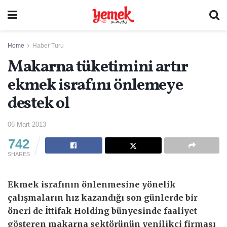
Home
Haber Turu
Makarna tüketimini artır
ekmek israfını önlemeye
destek ol
06 Mart 2013
742
SHARES
Ekmek israfının önlenmesine yönelik
çalışmaların hız kazandığı son günlerde bir
öneri de İttifak Holding bünyesinde faaliyet
gösteren makarna sektörünün yenilikçi firması