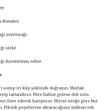
er
:
un domates
ığı zeytinyağı
ığı sirke
şığı kurutulmuş sebze
ı:
i soyup iri küp şeklinde doğrayın. Mutfak
eyip tatlandırın. Püre haline gelene dek ezin.
i ilave ederek karıştırın. Püreyi isteğe göre buz
n. Piknik poşetlerine aktaracağınız miktarı tek