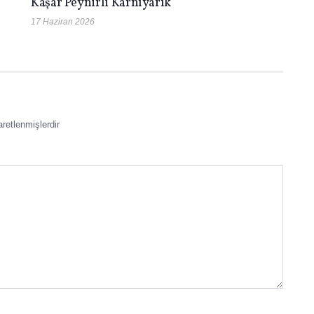
Kaşar Peynirli Karnıyarık
17 Haziran 2026
aretlenmişlerdir