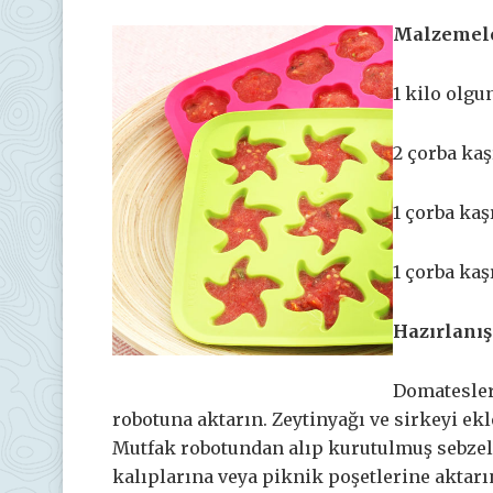
Malzemel
1 kilo olg
2 çorba kaş
1 çorba kaş
1 çorba ka
Hazırlanış
Domatesler
robotuna aktarın. Zeytinyağı ve sirkeyi ekl
Mutfak robotundan alıp kurutulmuş sebzeler
kalıplarına veya piknik poşetlerine aktarı