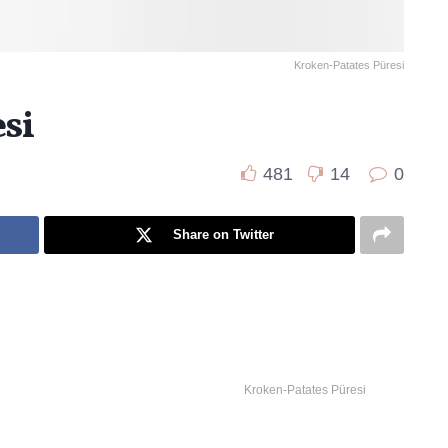
Kroken-Patates Püresi
si
481
14
0
Share on Twitter
Kroken-Patates Püresi