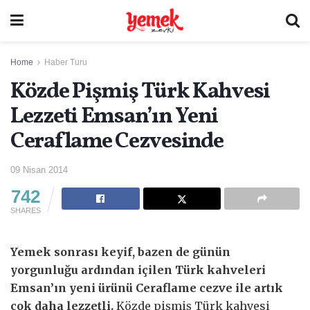
Home
Haber Turu
Közde Pişmiş Türk Kahvesi
Lezzeti Emsan’ın Yeni
Ceraflame Cezvesinde
09 Nisan 2014
742
SHARES
Yemek sonrası keyif, bazen de günün
yorgunluğu ardından içilen Türk kahveleri
Emsan’ın yeni ürünü Ceraflame cezve ile artık
çok daha lezzetli.
Közde pişmiş Türk kahvesi