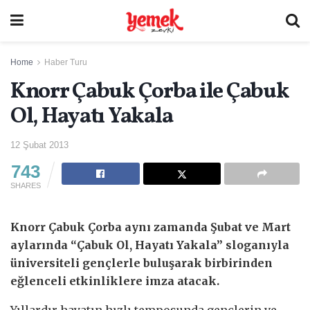
Home
Haber Turu
Knorr Çabuk Çorba ile Çabuk
Ol, Hayatı Yakala
12 Şubat 2013
743
SHARES
Knorr Çabuk Çorba aynı zamanda Şubat ve Mart
aylarında “Çabuk Ol, Hayatı Yakala” sloganıyla
üniversiteli gençlerle buluşarak birbirinden
eğlenceli etkinliklere imza atacak.
Yıllardır hayatın hızlı temposunda gençlerin ve