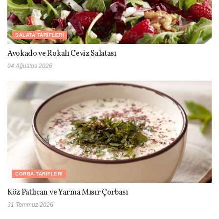
SALATA TARIFLERI
Avokado ve Rokalı Ceviz Salatası
04 Ağustos 2026
ÇORBA TARIFLERI
Köz Patlıcan ve Yarma Mısır Çorbası
31 Temmuz 2026