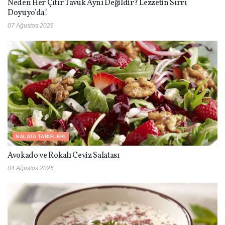
Neden Her Çıtır Tavuk Aynı Değildir? Lezzetin Sırrı
Doyuyo’da!
07 Ağustos 2026
SALATA TARIFLERI
Avokado ve Rokalı Ceviz Salatası
04 Ağustos 2026