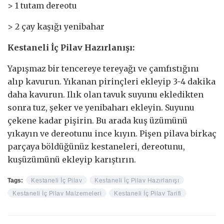
> 1 tutam dereotu
> 2 çay kaşığı yenibahar
Kestaneli İç Pilav Hazırlanışı:
Yapışmaz bir tencereye tereyağı ve çamfıstığını
alıp kavurun. Yıkanan pirinçleri ekleyip 3-4 dakika
daha kavurun. Ilık olan tavuk suyunu ekledikten
sonra tuz, şeker ve yenibaharı ekleyin. Suyunu
çekene kadar pişirin. Bu arada kuş üzümünü
yıkayın ve dereotunu ince kıyın. Pişen pilava birkaç
parçaya böldüğünüz kestaneleri, dereotunu,
kuşüzümünü ekleyip karıştırın.
Tags:
Kestaneli İç Pilav
Kestaneli İç Pilav Hazırlanışı
Kestaneli İç Pilav Malzemeleri
Kestaneli İç Pilav Tarifi