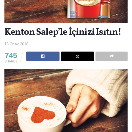
Kenton Salep’le İçinizi Isıtın!
13 Ocak 2016
745
SHARES