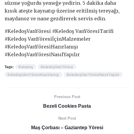
süzme yoğurdu yemeğe yedirin. 5 dakika daha
kısık ateşte kaynatıp üzerine eritilmiş tereyağı,
maydanoz ve nane gezdirerek servis edin.
#KeledoşVanYöresi #Keledoş VanYöresiTarifi
#Keledoş VanYöresiİçinMalzemeler
#KeledoşVanYöresiHazırlanışı
#KeledoşVanYöresiNasılYapılır
Tags:
Keledoş
KeledoşVanYöresi
KeledoşVanYöresiHazırlanışı
KeledoşVanYöresiNasılYapılır
Previous Post
Bezeli Cookies Pasta
Next Post
Maş Çorbası – Gaziantep Yöresi