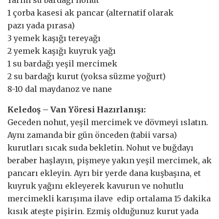
Yarım su bardağı nohut
1 çorba kasesi ak pancar (alternatif olarak
pazı yada pırasa)
3 yemek kaşığı tereyağı
2 yemek kaşığı kuyruk yağı
1 su bardağı yeşil mercimek
2 su bardağı kurut (yoksa süzme yoğurt)
8-10 dal maydanoz ve nane
Keledoş – Van Yöresi Hazırlanışı:
Geceden nohut, yeşil mercimek ve dövmeyi ıslatın.
Aynı zamanda bir gün önceden (tabii varsa)
kurutları sıcak suda bekletin. Nohut ve buğdayı
beraber haşlayın, pişmeye yakın yeşil mercimek, ak
pancarı ekleyin. Ayrı bir yerde dana kuşbaşına, et
kuyruk yağını ekleyerek kavurun ve nohutlu
mercimekli karışıma ilave edip ortalama 15 dakika
kısık ateşte pişirin. Ezmiş olduğunuz kurut yada