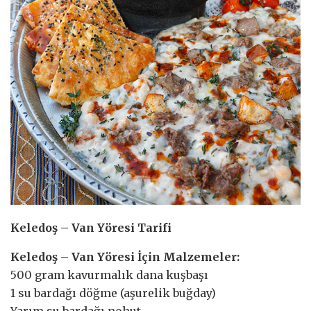
Keledoş – Van Yöresi Tarifi
Keledoş – Van Yöresi İçin Malzemeler:
500 gram kavurmalık dana kuşbaşı
1 su bardağı döğme (aşurelik buğday)