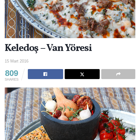
Keledoş – Van Yöresi
15 Mart 2016
809
SHARES