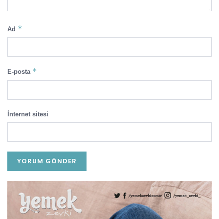
*
Ad
*
E-posta
İnternet sitesi