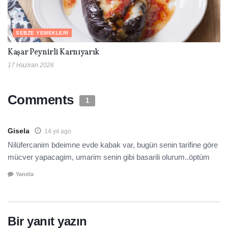
SEBZE YEMEKLERI
Kaşar Peynirli Karnıyarık
17 Haziran 2026
Comments
1
Gisela
14 yıl ago
Nilüfercanim bdeimne evde kabak var, bugün senin tarifine göre
mücver yapacagim, umarim senin gibi basarili olurum..öptüm
Yanıtla
Bir yanıt yazın