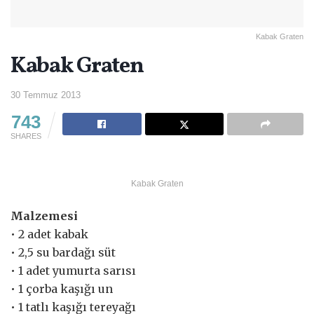
Kabak Graten
Kabak Graten
30 Temmuz 2013
743
SHARES
Kabak Graten
Malzemesi
• 2 adet kabak
• 2,5 su bardağı süt
• 1 adet yumurta sarısı
• 1 çorba kaşığı un
• 1 tatlı kaşığı tereyağı