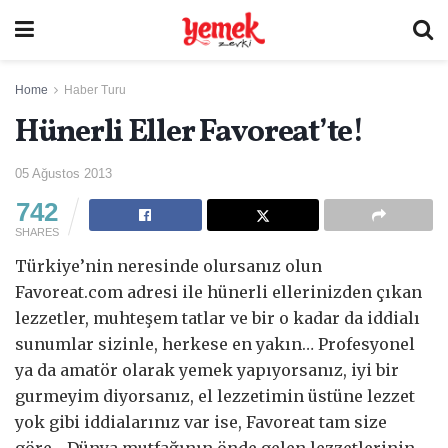
Home
Haber Turu
Hünerli Eller Favoreat’te!
05 Ağustos 2013
742
SHARES
Türkiye’nin neresinde olursanız olun
Favoreat.com adresi ile hünerli ellerinizden çıkan
lezzetler, muhteşem tatlar ve bir o kadar da iddialı
sunumlar sizinle, herkese en yakın… Profesyonel
ya da amatör olarak yemek yapıyorsanız, iyi bir
gurmeyim diyorsanız, el lezzetimin üstüne lezzet
yok gibi iddialarınız var ise, Favoreat tam size
göre… Dünya mutfağının önde gelen lezzetlerinin