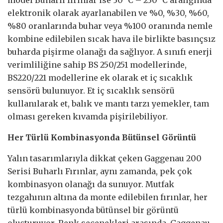
elektronik olarak ayarlanabilen ve %0, %30, %60,
%80 oranlarında buhar veya %100 oranında nemle
kombine edilebilen sıcak hava ile birlikte basınçsız
buharda pişirme olanağı da sağlıyor. A sınıfı enerji
verimliliğine sahip BS 250/251 modellerinde,
BS220/221 modellerine ek olarak et iç sıcaklık
sensörü bulunuyor. Et iç sıcaklık sensörü
kullanılarak et, balık ve mantı tarzı yemekler, tam
olması gereken kıvamda pişirilebiliyor.
Her Türlü Kombinasyonda Bütünsel Görüntü
Yalın tasarımlarıyla dikkat çeken Gaggenau 200
Serisi Buharlı Fırınlar, aynı zamanda, pek çok
kombinasyon olanağı da sunuyor. Mutfak
tezgahının altına da monte edilebilen fırınlar, her
türlü kombinasyonda bütünsel bir görüntü
oluşturuyor. Renk seçenekleri arasında, Gaggenau