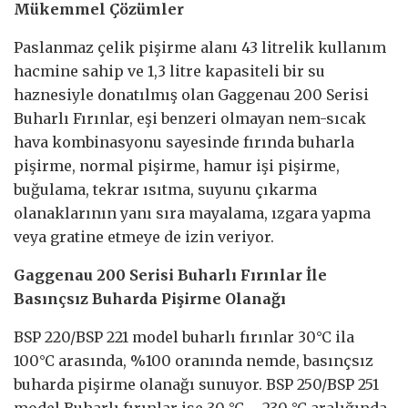
Mükemmel Çözümler
Paslanmaz çelik pişirme alanı 43 litrelik kullanım
hacmine sahip ve 1,3 litre kapasiteli bir su
haznesiyle donatılmış olan Gaggenau 200 Serisi
Buharlı Fırınlar, eşi benzeri olmayan nem-sıcak
hava kombinasyonu sayesinde fırında buharla
pişirme, normal pişirme, hamur işi pişirme,
buğulama, tekrar ısıtma, suyunu çıkarma
olanaklarının yanı sıra mayalama, ızgara yapma
veya gratine etmeye de izin veriyor.
Gaggenau 200 Serisi Buharlı Fırınlar İle
Basınçsız Buharda Pişirme Olanağı
BSP 220/BSP 221 model buharlı fırınlar 30°C ila
100°C arasında, %100 oranında nemde, basınçsız
buharda pişirme olanağı sunuyor. BSP 250/BSP 251
model Buharlı fırınlar ise 30 °C – 230 °C aralığında