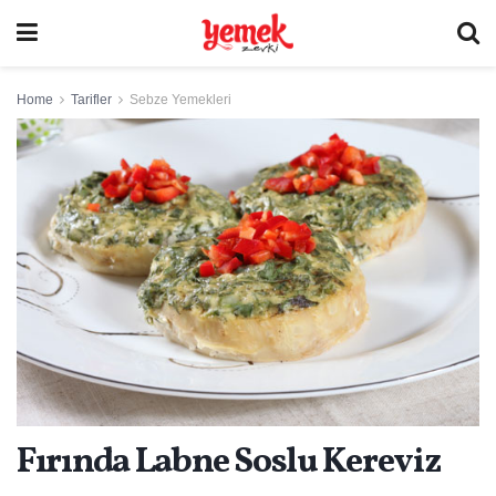
Home
Tarifler
Sebze Yemekleri
Fırında Labne Soslu Kereviz