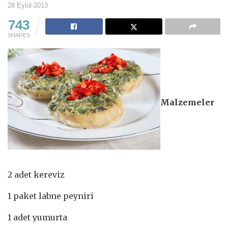
28 Eylül 2013
743
SHARES
Malzemeler
2 adet kereviz
1 paket labne peyniri
1 adet yumurta