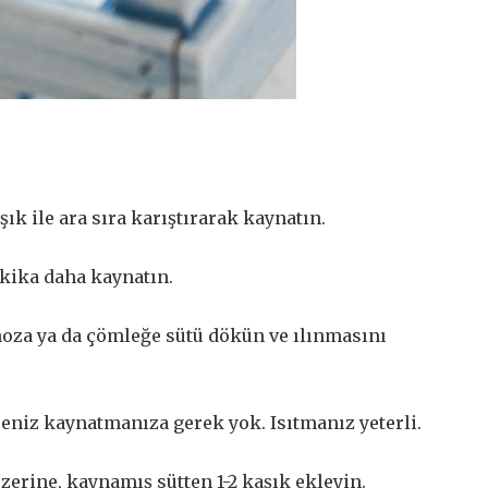
şık ile ara sıra karıştırarak kaynatın.
akika daha kaynatın.
oza ya da çömleğe sütü dökün ve ılınmasını
eniz kaynatmanıza gerek yok. Isıtmanız yeterli.
erine, kaynamış sütten 1-2 kaşık ekleyin.