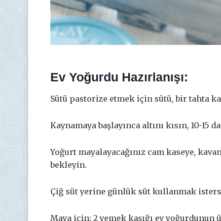
Ev Yoğurdu Hazırlanışı:
Sütü pastorize etmek için sütü, bir tahta ka
Kaynamaya başlayınca altını kısın, 10-15 d
Yoğurt mayalayacağınız cam kaseye, kavan
bekleyin.
Çiğ süt yerine günlük süt kullanmak isters
Maya için; 2 yemek kaşığı ev yoğurdunun üz