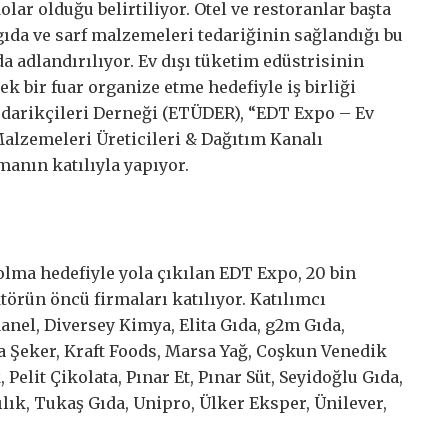
lar olduğu belirtiliyor. Otel ve restoranlar başta
 gıda ve sarf malzemeleri tedariğinin sağlandığı bu
da adlandırılıyor. Ev dışı tüketim edüstrisinin
k bir fuar organize etme hedefiyle iş birliği
edarikçileri Derneği (ETÜDER), “EDT Expo – Ev
Malzemeleri Üreticileri & Dağıtım Kanalı
manın katılıyla yapıyor.
lma hedefiyle yola çıkılan EDT Expo, 20 bin
örün öncü firmaları katılıyor. Katılımcı
danel, Diversey Kimya, Elita Gıda, g2m Gıda,
a Şeker, Kraft Foods, Marsa Yağ, Coşkun Venedik
Pelit Çikolata, Pınar Et, Pınar Süt, Seyidoğlu Gıda,
ılık, Tukaş Gıda, Unipro, Ülker Eksper, Ünilever,