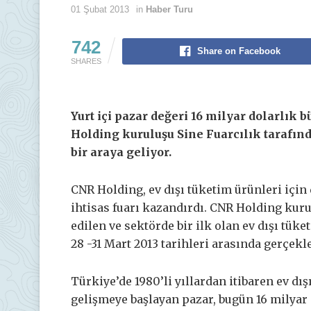
01 Şubat 2013
in
Haber Turu
742
Share on Facebook
SHARES
Yurt içi pazar değeri 16 milyar dolarlık 
Holding kuruluşu Sine Fuarcılık tarafın
bir araya geliyor.
CNR Holding, ev dışı tüketim ürünleri için
ihtisas fuarı kazandırdı. CNR Holding kuru
edilen ve sektörde bir ilk olan ev dışı tük
28 -31 Mart 2013 tarihleri arasında gerçekle
Türkiye’de 1980’li yıllardan itibaren ev d
gelişmeye başlayan pazar, bugün 16 milyar 