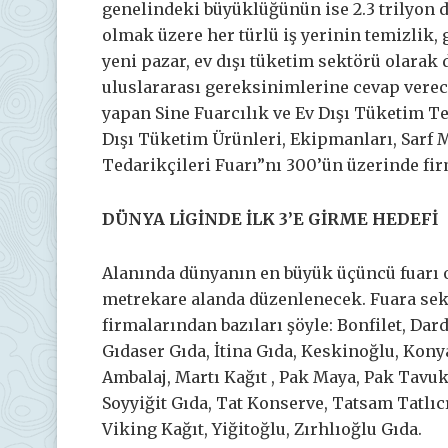
genelindeki büyüklüğünün ise 2.3 trilyon do
olmak üzere her türlü iş yerinin temizlik,
yeni pazar, ev dışı tüketim sektörü olarak 
uluslararası gereksinimlerine cevap verece
yapan Sine Fuarcılık ve Ev Dışı Tüketim T
Dışı Tüketim Ürünleri, Ekipmanları, Sarf 
Tedarikçileri Fuarı”nı 300’ün üzerinde fir
DÜNYA LİGİNDE İLK 3’E GİRME HEDEFİ
Alanında dünyanın en büyük üçüncü fuarı o
metrekare alanda düzenlenecek. Fuara sekt
firmalarından bazıları şöyle: Bonfilet, Dar
Gıdaser Gıda, İtina Gıda, Keskinoğlu, Kony
Ambalaj, Martı Kağıt , Pak Maya, Pak Tavuk, 
Soyyiğit Gıda, Tat Konserve, Tatsam Tatlıc
Viking Kağıt, Yiğitoğlu, Zırhlıoğlu Gıda.