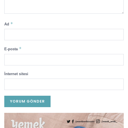
*
Ad
*
E-posta
İnternet sitesi