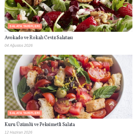
SALATA TARIFLERI
Avokado ve Rokalı Ceviz Salatası
04 Ağustos 2026
SALATA TARIFLERI
Kuru Üzümlü ve Peksimetli Salata
12 Haziran 2026