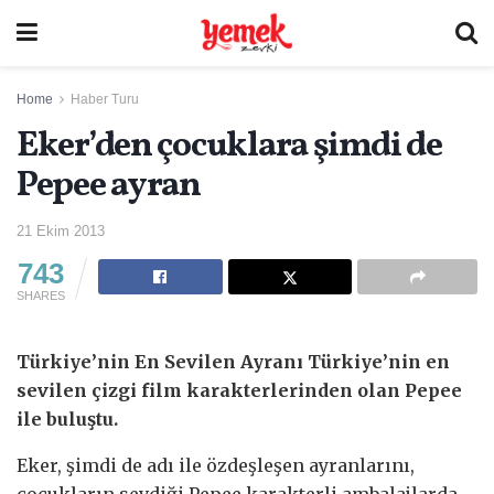
Home
Haber Turu
Eker’den çocuklara şimdi de
Pepee ayran
21 Ekim 2013
743
SHARES
Türkiye’nin En Sevilen Ayranı Türkiye’nin en
sevilen çizgi film karakterlerinden olan Pepee
ile buluştu.
Eker, şimdi de adı ile özdeşleşen ayranlarını,
çocukların sevdiği Pepee karakterli ambalajlarda