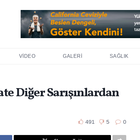
VIDEO
GALERI
SAĞLIK
te Diğer Sarışınlardan
491
5
0