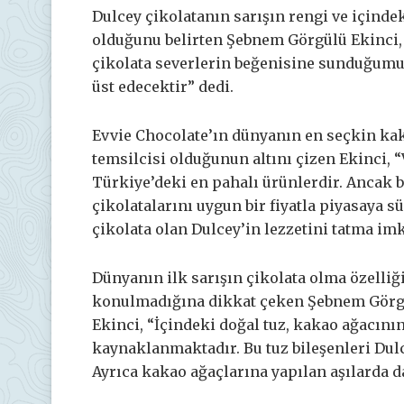
Dulcey çikolatanın sarışın rengi ve içindeki
olduğunu belirten Şebnem Görgülü Ekinci, 
çikolata severlerin beğenisine sunduğumuz
üst edecektir” dedi.
Evvie Chocolate’ın dünyanın en seçkin kak
temsilcisi olduğunun altını çizen Ekinci, “
Türkiye’deki en pahalı ürünlerdir. Ancak b
çikolatalarını uygun bir fiyatla piyasaya s
çikolata olan Dulcey’in lezzetini tatma im
Dünyanın ilk sarışın çikolata olma özelliğ
konulmadığına dikkat çeken Şebnem Görg
Ekinci, “İçindeki doğal tuz, kakao ağacının
kaynaklanmaktadır. Bu tuz bileşenleri Dulc
Ayrıca kakao ağaçlarına yapılan aşılarda d