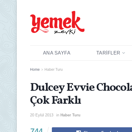
ANA SAYFA
TARIFLER
Home
Haber Turu
Dulcey Evvie Chocola
Çok Farklı
20 Eylül 2013
in
Haber Turu
744