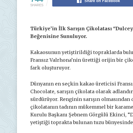
Share on Facebook
SHARES
Türkiye’in İlk Sarışın Çikolatası “Dulce
Beğenisine Sunuluyor.
Kakaosunun yetiştirildiği topraklarda bul
Fransız Valrhona’nin ürettiği orijin bir çik
fark oluşturuyor.
Dünyanın en seçkin kakao üreticisi Fransı
Chocolate, sarışın çikolata olarak adlandır
sürdürüyor. Renginin sarışın olmasından d
çikolatanın tadının mükemmel bir karamel
Kurulu Başkanı Şebnem Görgülü Ekinci, “D
yetiştiği toprakta bulunan tuzu bünyesinde