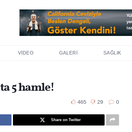
VIDEO
GALERI
SAĞLIK
ta 5 hamle!
465
29
0
Share on Twitter