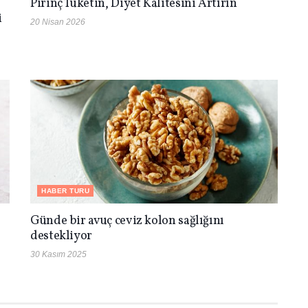
Pirinç Tüketin, Diyet Kalitesini Artırın
i
20 Nisan 2026
HABER TURU
Günde bir avuç ceviz kolon sağlığını
destekliyor
30 Kasım 2025