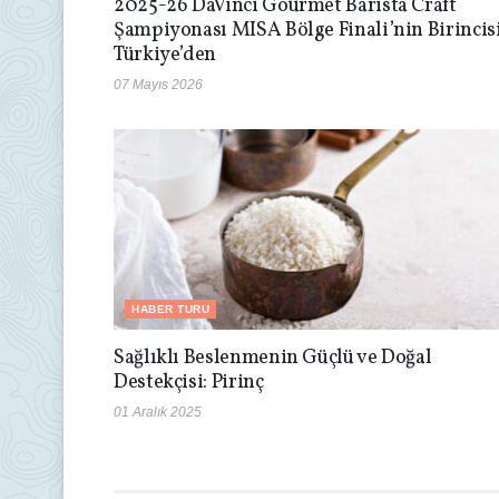
2025-26 DaVinci Gourmet Barista Craft
Şampiyonası MISA Bölge Finali’nin Birincis
Türkiye’den
07 Mayıs 2026
HABER TURU
Sağlıklı Beslenmenin Güçlü ve Doğal
Destekçisi: Pirinç
01 Aralık 2025