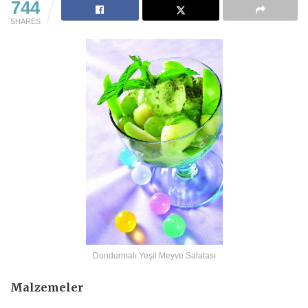
744
SHARES
Dondurmalı Yeşil Meyve Salatası
Malzemeler