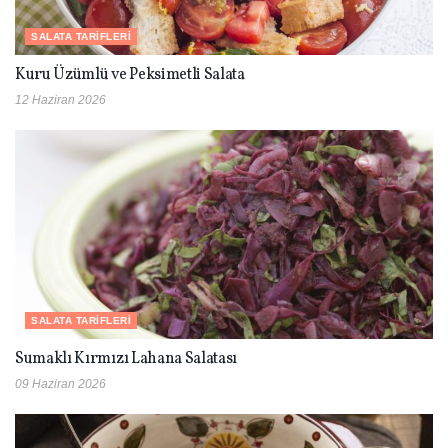
SALATA TARIFLERI
Kuru Üzümlü ve Peksimetli Salata
12 Haziran 2026
SALATA TARIFLERI
Sumaklı Kırmızı Lahana Salatası
09 Haziran 2026