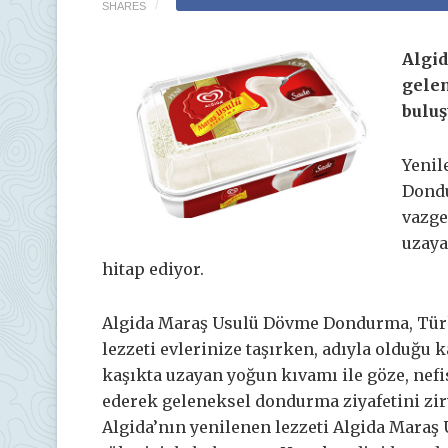
SHARES
Algi
gele
buluş
Yenil
Dondu
vazge
uzaya
hitap ediyor.
Algida Maraş Usulü Dövme Dondurma, Türk
lezzeti evlerinize taşırken, adıyla olduğu 
kaşıkta uzayan yoğun kıvamı ile göze, nefis
ederek geleneksel dondurma ziyafetini zir
Algida’nın yenilenen lezzeti Algida Maraş