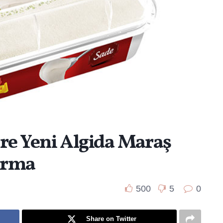
e Yeni Algida Maraş
urma
500
5
0
Share on Twitter