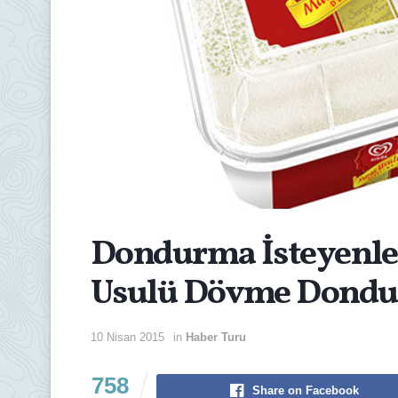
Dondurma İsteyenler
Usulü Dövme Dond
10 Nisan 2015
in
Haber Turu
758
Share on Facebook