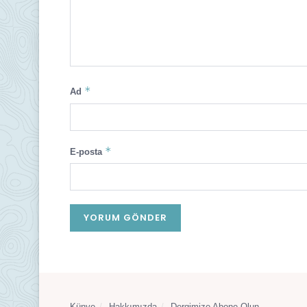
*
Ad
*
E-posta
Künye
Hakkımızda
Dergimize Abone Olun