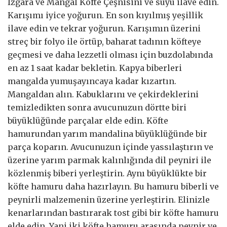
Izgara ve Mangal Köfte Çeşnisini ve suyu ilave edin.
Karışımı iyice yoğurun. En son kıyılmış yeşillik
ilave edin ve tekrar yoğurun. Karışımın üzerini
streç bir folyo ile örtüp, baharat tadının köfteye
geçmesi ve daha lezzetli olması için buzdolabında
en az 1 saat kadar bekletin. Kapya biberleri
mangalda yumuşayıncaya kadar kızartın.
Mangaldan alın. Kabuklarını ve çekirdeklerini
temizledikten sonra avucunuzun dörtte biri
büyüklüğünde parçalar elde edin. Köfte
hamurundan yarım mandalina büyüklüğünde bir
parça koparın. Avucunuzun içinde yassılaştırın ve
üzerine yarım parmak kalınlığında dil peyniri ile
közlenmiş biberi yerleştirin. Aynı büyüklükte bir
köfte hamuru daha hazırlayın. Bu hamuru biberli ve
peynirli malzemenin üzerine yerleştirin. Elinizle
kenarlarından bastırarak tost gibi bir köfte hamuru
elde edin. Yani iki köfte hamuru arasında peynir ve