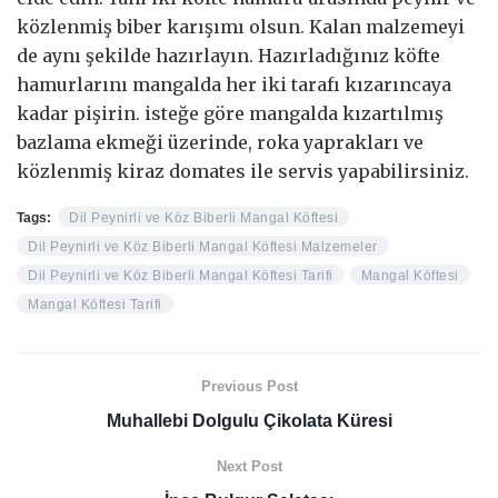
közlenmiş biber karışımı olsun. Kalan malzemeyi
de aynı şekilde hazırlayın. Hazırladığınız köfte
hamurlarını mangalda her iki tarafı kızarıncaya
kadar pişirin. isteğe göre mangalda kızartılmış
bazlama ekmeği üzerinde, roka yaprakları ve
közlenmiş kiraz domates ile servis yapabilirsiniz.
Tags:
Dil Peynirli ve Köz Biberli Mangal Köftesi
Dil Peynirli ve Köz Biberli Mangal Köftesi Malzemeler
Dil Peynirli ve Köz Biberli Mangal Köftesi Tarifi
Mangal Köftesi
Mangal Köftesi Tarifi
Previous Post
Muhallebi Dolgulu Çikolata Küresi
Next Post