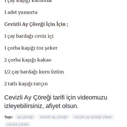
1 çay kaşığı karbonat
1 adet yumurta
Cevizli Ay Çöreği İçin İçin ;
1 çay bardağı ceviz içi
1 çorba kaşığı toz şeker
2 çorba kaşığı kakao
1/2 çay bardağı kuru üzüm
2 tatlı kaşığı tarçın
Cevizli Ay Çöreği tarifi için videomuzu
izleyebilirsiniz, afiyet olsun.
Tags:
ay çöreği
cevizli ay çöreği
cevizli ay çöreği video
cevizli çörek