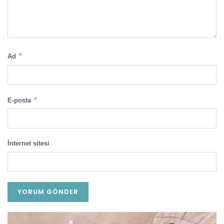
*
Ad
*
E-posta
İnternet sitesi