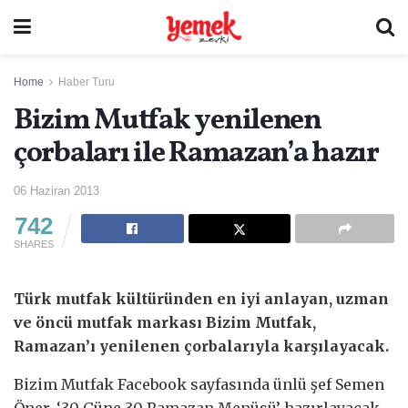
Home
Haber Turu
Bizim Mutfak yenilenen
çorbaları ile Ramazan’a hazır
06 Haziran 2013
742
SHARES
Türk mutfak kültüründen en iyi anlayan, uzman
ve öncü mutfak markası Bizim Mutfak,
Ramazan’ı yenilenen çorbalarıyla karşılayacak.
Bizim Mutfak Facebook sayfasında ünlü şef Semen
Öner, ‘30 Güne 30 Ramazan Menüsü’ hazırlayacak.