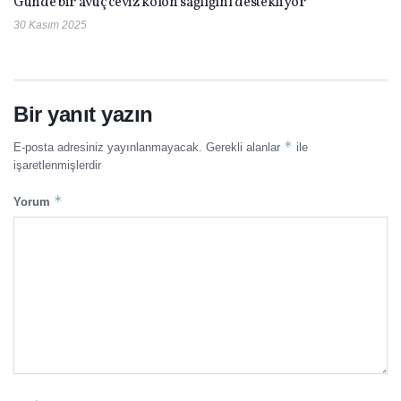
Günde bir avuç ceviz kolon sağlığını destekliyor
30 Kasım 2025
Bir yanıt yazın
*
E-posta adresiniz yayınlanmayacak.
Gerekli alanlar
ile
işaretlenmişlerdir
*
Yorum