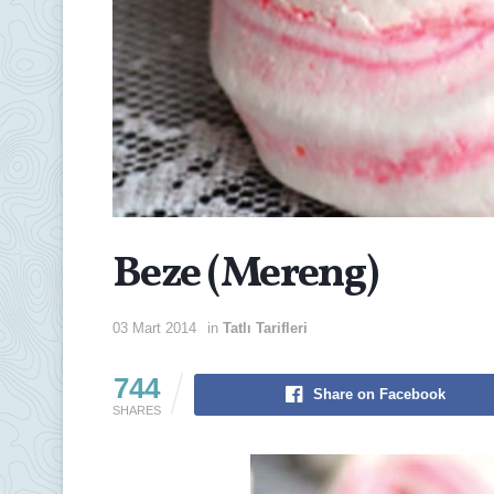
Beze (Mereng)
03 Mart 2014
in
Tatlı Tarifleri
744
Share on Facebook
SHARES