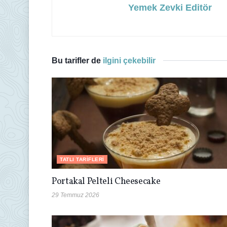
Yemek Zevki Editör
Bu tarifler de
ilgini çekebilir
TATLI TARIFLERI
Portakal Pelteli Cheesecake
29 Temmuz 2026