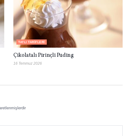
TATLI TARIFLERI
Çikolatalı Pirinçli Puding
16 Temmuz 2026
aretlenmişlerdir