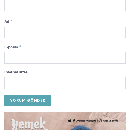
*
Ad
*
E-posta
İnternet sitesi