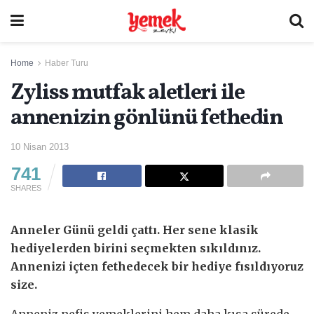
Home
Haber Turu
Zyliss mutfak aletleri ile
annenizin gönlünü fethedin
10 Nisan 2013
741
SHARES
Anneler Günü geldi çattı. Her sene klasik
hediyelerden birini seçmekten sıkıldınız.
Annenizi içten fethedecek bir hediye fısıldıyoruz
size.
Anneniz nefis yemeklerini hem daha kısa sürede