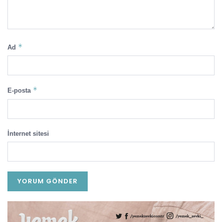
*
Ad
*
E-posta
İnternet sitesi